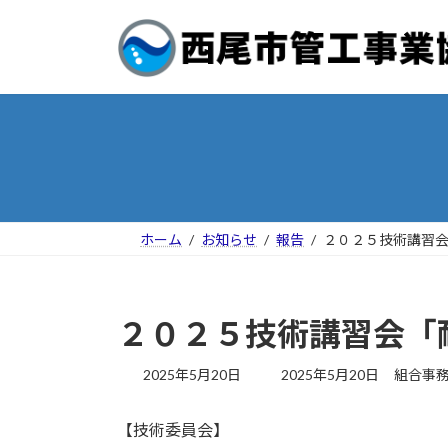
コ
ナ
ン
ビ
テ
ゲ
ン
ー
ツ
シ
へ
ョ
ス
ン
キ
に
ッ
移
プ
動
ホーム
お知らせ
報告
２０２５技術講習会
２０２５技術講習会「
最
2025年5月20日
2025年5月20日
組合事
終
更
【技術委員会】
新