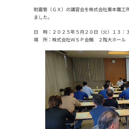
日
時
耐震管（ＧＸ）の講習会を株式会社栗本鐵工
:
ました。
日 時：２０２５年５月２０日（火）１３：
場 所：株式会社ＷＳＰ会館 ２階大ホール