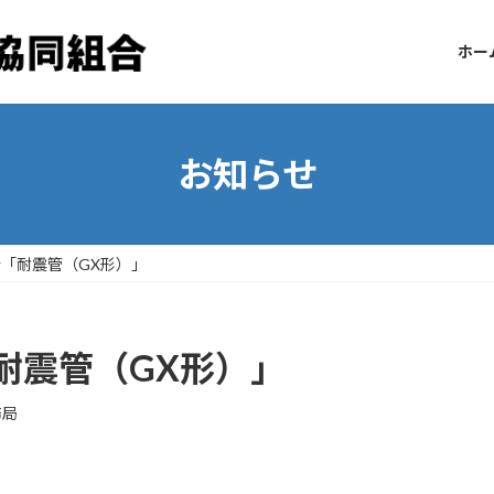
ホー
お知らせ
「耐震管（GX形）」
耐震管（GX形）」
務局