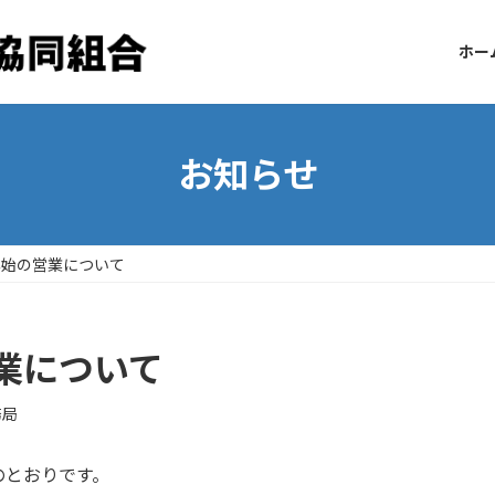
ホー
お知らせ
年始の営業について
業について
務局
のとおりです。