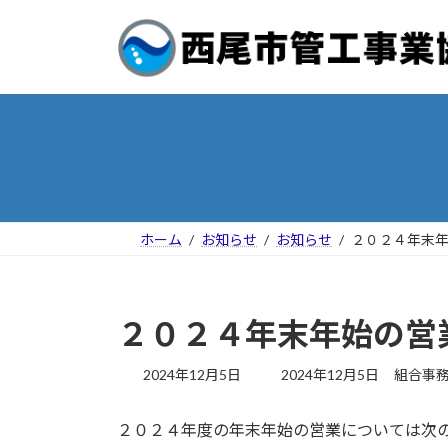
コ
ナ
ン
ビ
テ
ゲ
ン
ー
ツ
シ
へ
ョ
ス
ン
キ
に
ッ
移
プ
動
ホーム
お知らせ
お知らせ
２０２４年末
２０２４年末年始の営
最
2024年12月5日
2024年12月5日
組合事
終
更
２０２４年度の年末年始の営業については次
新