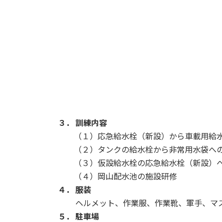
３． 訓練内容
（１）応急給水栓（新設）から車載用給水
（２）タンクの給水栓から非常用水袋へ
（３）仮設給水栓の応急給水栓（新設）へ
（４）岡山配水池の施設研修
４． 服装
ヘルメット、作業服、作業靴、軍手、マ
５． 駐車場