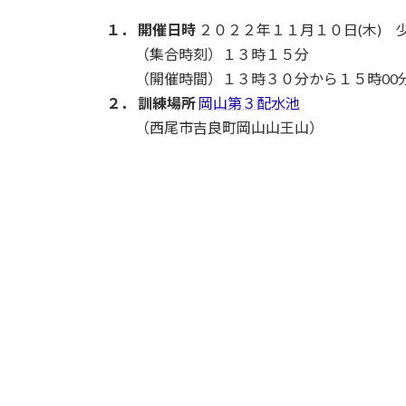
日
時
１． 開催日時
２０２２年１１月１０日(木) 
:
（集合時刻）１３時１５分
（開催時間）１３時３０分から１５時00分
２． 訓練場所
岡山第３配水池
（西尾市吉良町岡山山王山）