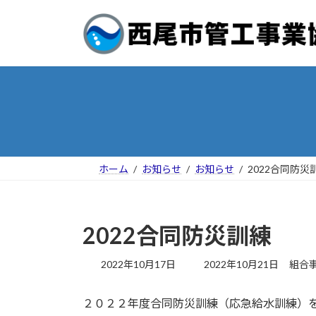
コ
ナ
ン
ビ
テ
ゲ
ン
ー
ツ
シ
へ
ョ
ス
ン
キ
に
ッ
移
プ
動
ホーム
お知らせ
お知らせ
2022合同防災
2022合同防災訓練
最
2022年10月17日
2022年10月21日
組合
終
更
２０２２年度合同防災訓練（応急給水訓練）
新