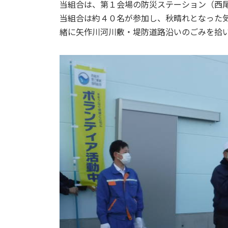
日
当組合は、第１会場の防災ステーション（西
時
当組合は約４０名が参加し、秋晴れとなった
:
緒に矢作川河川敷・堤防道路沿いのごみを拾