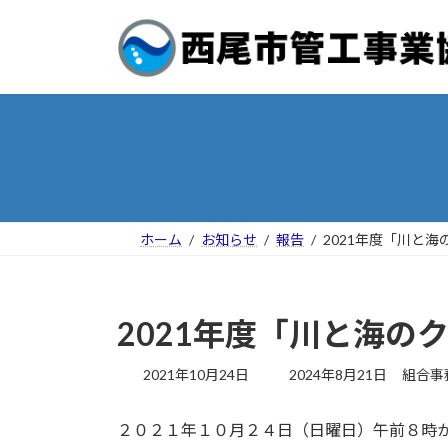
コ
ナ
ン
ビ
テ
ゲ
ン
ー
ツ
シ
へ
ョ
ス
ン
キ
に
ッ
移
プ
動
ホーム
お知らせ
報告
2021年度「川と
2021年度「川と海の
最
2021年10月24日
2024年8月21日
組合事
終
更
２０２１年１０月２４日（日曜日）午前８時
新