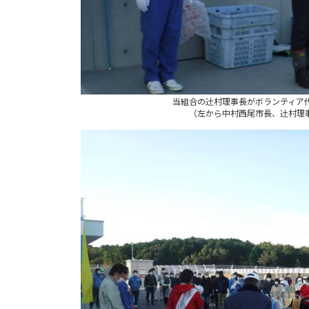
当組合の辻󠄀村理事長がボランティ
（左から中村西尾市長、辻󠄀村